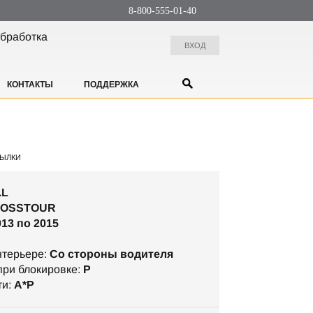
8-800-555-01-40
бработка
ВХОД
КОНТАКТЫ
ПОДДЕРЖКА
ЫЛКИ
.L
ROSSTOUR
013 по 2015
нтерьере:
Со стороны водителя
ри блокировке:
P
ти:
А*P