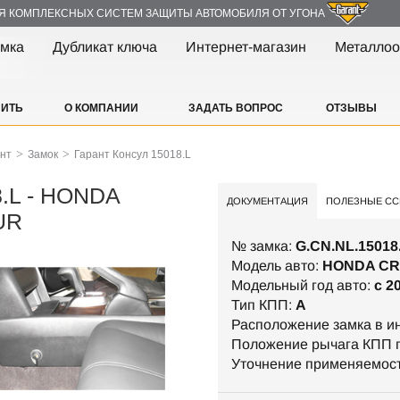
Я КОМПЛЕКСНЫХ СИСТЕМ ЗАЩИТЫ АВТОМОБИЛЯ ОТ УГОНА
амка
Дубликат ключа
Интернет-магазин
Металлоо
ПИТЬ
О КОМПАНИИ
ЗАДАТЬ ВОПРОС
ОТЗЫВЫ
>
>
ант
Замок
Гарант Консул 15018.L
8.L - HONDA
ДОКУМЕНТАЦИЯ
ПОЛЕЗНЫЕ СС
UR
№ замка:
G.CN.NL.15018
Модель авто:
HONDA C
Модельный год авто:
c 2
Тип КПП:
А
Расположение замка в и
Положение рычага КПП п
Уточнение применяемос