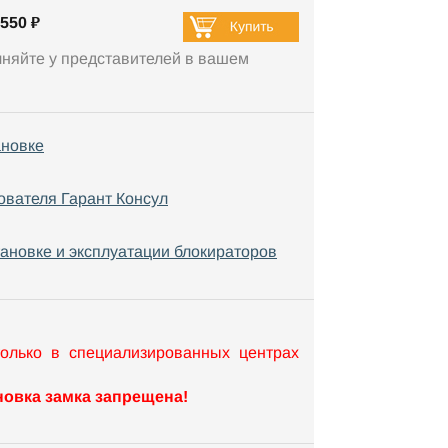
550 ₽
чняйте у представителей в вашем
ановке
ователя Гарант Консул
тановке и эксплуатации блокираторов
только в специализированных центрах
овка замка запрещена!