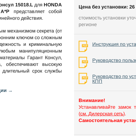
онсул 15018.L
для
HONDA
Цена без установки: 26 
А*P
представляет собой
стоимость установки уто
инейного действия.
регионе
ым механизмом секрета (от
оронним ключом со сложным
ежность и криминальную
Инструкция по уст
 любым манипуляционным
материалы Гарант Консул,
Руководство польз
а, обеспечивают высокую
е длительный срок службы
Руководство по ус
КПП
ции →
Внимание!
Устанавливайте замок 
(
см. Дилерская сеть
).
Самостоятельная устан