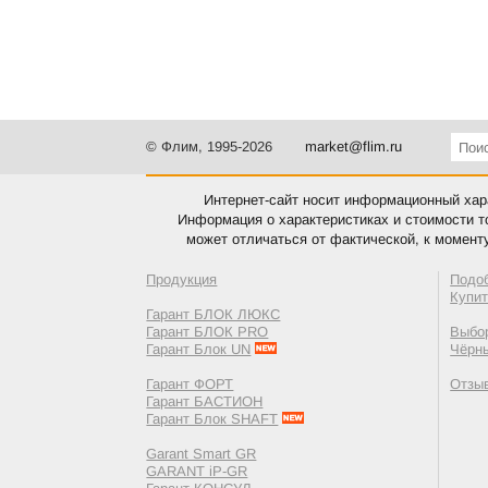
© Флим, 1995-2026
market@flim.ru
Интернет-сайт носит информационный хара
Информация о характеристиках и стоимости т
может отличаться от фактической, к момент
Продукция
Подо
Купи
Гарант БЛОК ЛЮКС
Гарант БЛОК PRO
Выбор
Гарант Блок UN
Чёрн
Гарант ФОРТ
Отзы
Гарант БАСТИОН
Гарант Блок SHAFT
Garant Smart GR
GARANT iP-GR