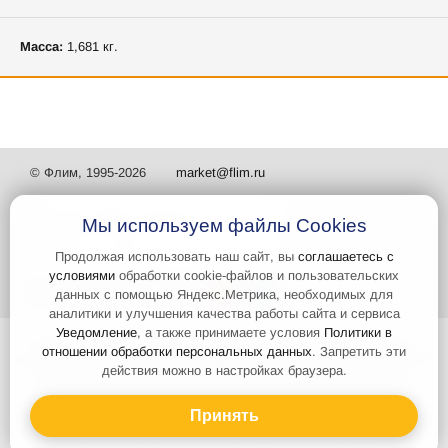
Масса:
1,681 кг.
© Флим, 1995-2026
market@flim.ru
Мы используем файлы Cookies
Продолжая использовать наш сайт, вы
соглашаетесь с
условиями
обработки cookie-файлов и пользовательских
Задать вопрос
Контакты
данных с помощью Яндекс.Метрика, необходимых для
аналитики и улучшения качества работы сайта и сервиса
Уведомление
, а также принимаете условия
Политики в
Интернет-сайт носит информационный характер и не является
отношении обработки персональных данных
. Запретить эти
публичной офертой, которая определяется положениями статьи 437
действия можно в настройках браузера.
Гражданского кодекса РФ. Информация о характеристиках и
стоимости товаров, указанных на сайте, условия доставки может
быть изменена в одностороннем порядке. Информация по ценам,
Принять
может отличаться от фактической, к моменту оформления заказа.