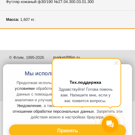
Футляр кожаный ф30/190 №27.04.300.03.01.300
Масса:
1,607 кг.
© Флим, 1995-2026
market@flim.ru
Мы используем файлы Cookies
Тех.поддержка
Продолжая использовать наш сайт, вы
соглашаетесь с
условиями
обработки cookie-файлов и пользовательских
Здравствуйте! Готова помочь
Задать вопрос
Контакты
данных с помощью Яндекс.Метрика, необходимых для
вам. Напишите мне, если у
аналитики и улучшения качества работы сайта и сервиса
вас появятся вопросы.
Уведомление
, а также принимаете условия
Политики в
Интернет-сайт носит информационный характер и не является
отношении обработки персональных данных
. Запретить эти
публичной офертой, которая определяется положениями статьи 437
действия можно в настройках браузера.
Гражданского кодекса РФ. Информация о характеристиках и
стоимости товаров, указанных на сайте, условия доставки может
быть изменена в одностороннем порядке. Информация по ценам,
Принять