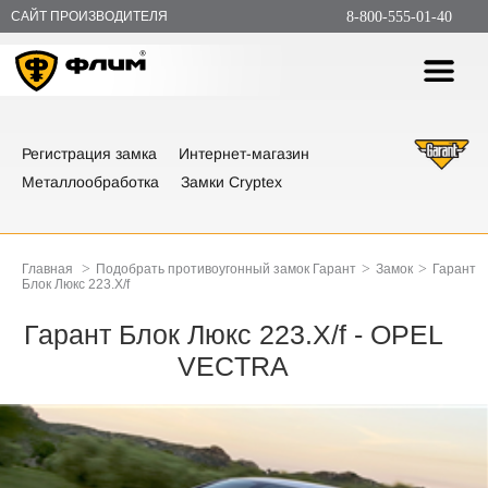
САЙТ ПРОИЗВОДИТЕЛЯ
8-800-555-01-40
Регистрация замка
Интернет-магазин
Металлообработка
Замки Cryptex
>
>
>
Главная
Подобрать противоугонный замок Гарант
Замок
Гарант
Блок Люкс 223.X/f
Гарант Блок Люкс 223.X/f - OPEL
VECTRA