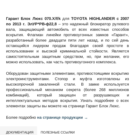
Гарант Блок Люкс 070.X/f/k
для
TOYOTA HIGHLANDER c 2007
по 2013 г. ЭлУР*РВ-ф22,8
– это надежный блокиратор рулевого
вала, защищающий автомобиль от всех известных способов
вскрытия. Флагман линейки противоугонных замков «Гарант»,
разработанный более двадцати пяти лет назад, и по сей день
остающийся лидером продаж благодаря своей простоте в
использовании и высокой криминальной стойкости. Является
самостоятельным защитным средством, но, при желании, его
можно использовать, как часть противоугонного комплекса.
Оборудован защитными элементами, противостоящими вскрытию
электроинструментами. Стопор и муфта изготовлены из
высокопрочной закаленной стали. В замке используется
профессиональный механизм секрета (более 268 миллионов
комбинаций), который защищен от разрушающих и
интеллектуальных методов вскрытия. Узнать подробнее о всех
элементах защиты вы можете на странице
Гарант Блок Люкс
.
Более подробно
на странице продукции →
ДОКУМЕНТАЦИЯ
ПОЛЕЗНЫЕ ССЫЛКИ