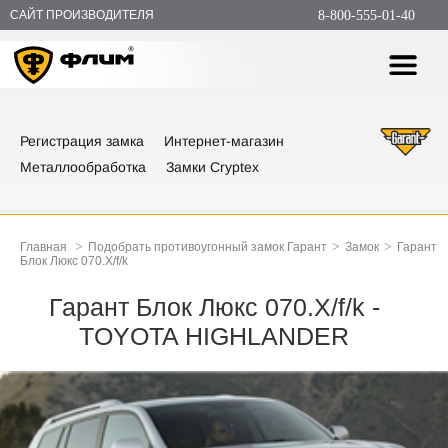
САЙТ ПРОИЗВОДИТЕЛЯ
8-800-555-01-40
Регистрация замка
Интернет-магазин
Металлообработка
Замки Cryptex
>
>
>
Главная
Подобрать противоугонный замок Гарант
Замок
Гарант
Блок Люкс 070.X/f/k
Гарант Блок Люкс 070.X/f/k -
TOYOTA HIGHLANDER