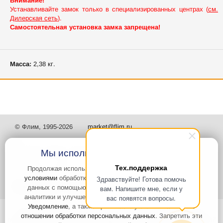
Внимание!
Устанавливайте замок только в специализированных центрах (
см.
Дилерская сеть
).
Самостоятельная установка замка запрещена!
Масса:
2,38 кг.
© Флим, 1995-2026
market@flim.ru
Мы используем файлы Cookies
Тех.поддержка
Продолжая использовать наш сайт, вы
соглашаетесь с
условиями
обработки cookie-файлов и пользовательских
Здравствуйте! Готова помочь
Задать вопрос
Контакты
данных с помощью Яндекс.Метрика, необходимых для
вам. Напишите мне, если у
аналитики и улучшения качества работы сайта и сервиса
вас появятся вопросы.
Уведомление
, а также принимаете условия
Политики в
Интернет-сайт носит информационный характер и не является
отношении обработки персональных данных
. Запретить эти
публичной офертой, которая определяется положениями статьи 437