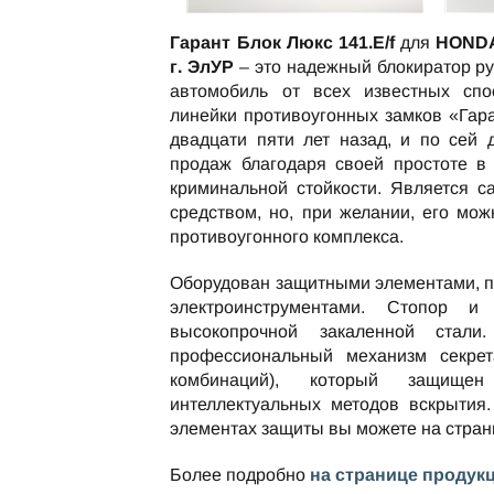
Гарант Блок Люкс 141.E/f
для
HONDA
г. ЭлУР
– это надежный блокиратор р
автомобиль от всех известных спо
линейки противоугонных замков «Гар
двадцати пяти лет назад, и по сей
продаж благодаря своей простоте в
криминальной стойкости. Является 
средством, но, при желании, его мож
противоугонного комплекса.
Оборудован защитными элементами, 
электроинструментами. Стопор и
высокопрочной закаленной стали
профессиональный механизм секре
комбинаций), который защищ
интеллектуальных методов вскрытия.
элементах защиты вы можете на стра
Более подробно
на странице продук