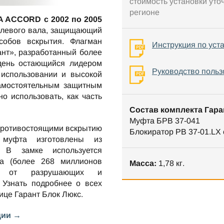
стоимость установки уто
регионе
 ACCORD c 2002 по 2005
улевого вала, защищающий
собов вскрытия. Флагман
Инструкция по уст
ант», разработанный более
 день остающийся лидером
Руководство польз
 использовании и высокой
самостоятельным защитным
но использовать, как часть
Состав комплекта Гара
Муфта БРВ 37-041
противостоящими вскрытию
Блокиратор РВ 37-01.LX
 муфта изготовлены из
. В замке используется
та (более 268 миллионов
Масса:
1,78 кг.
ен от разрушающих и
 Узнать подробнее о всех
нице
Гарант Блок Люкс
.
ции →