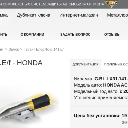
Я КОМПЛЕКСНЫХ СИСТЕМ ЗАЩИТЫ АВТОМОБИЛЯ ОТ УГОНА
амка
Дубликат ключа
Интернет-магазин
Металлоо
ПИТЬ
О КОМПАНИИ
ЗАДАТЬ ВОПРОС
ОТЗЫВЫ
>
>
ант
Замок
Гарант Блок Люкс 141.E/f
.E/f - HONDA
ДОКУМЕНТАЦИЯ
ПОЛЕЗНЫЕ СС
№ замка:
G.BL.LX31.141.
Модель авто:
HONDA A
Модельный год авто:
c 2
Уточнение применяемос
Цена без установки: 19 
20