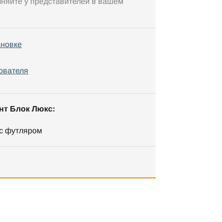
чняйте у представителей в вашем
ановке
ователя
нт Блок Люкс:
 с футляром