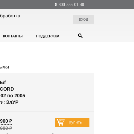
8-800-555-01-40
бработка
ВХОД
КОНТАКТЫ
ПОДДЕРЖКА
ЫЛКИ
E/f
CCORD
002 по 2005
ти:
ЭлУР
900 ₽
 000 ₽