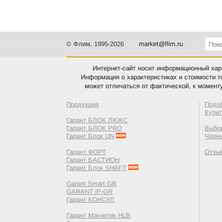
© Флим, 1995-2026
market@flim.ru
Интернет-сайт носит информационный хара
Информация о характеристиках и стоимости т
может отличаться от фактической, к момент
Продукция
Подо
Купи
Гарант БЛОК ЛЮКС
Гарант БЛОК PRO
Выбор
Гарант Блок UN
Чёрн
Гарант ФОРТ
Отзы
Гарант БАСТИОН
Гарант Блок SHAFT
Garant Smart GR
GARANT iP-GR
Гарант КОНСУЛ
Гарант Магнетик HLB