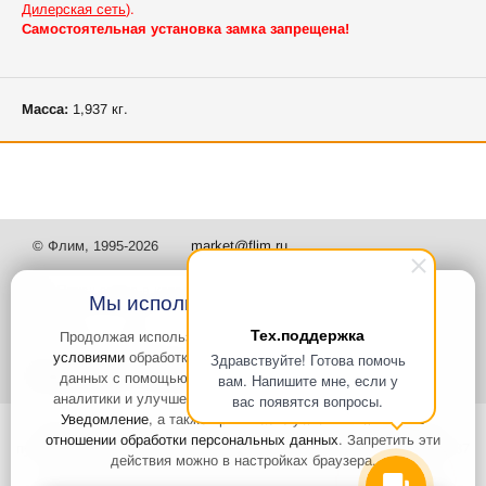
Дилерская сеть
).
Самостоятельная установка замка запрещена!
Масса:
1,937 кг.
© Флим, 1995-2026
market@flim.ru
Мы используем файлы Cookies
Тех.поддержка
Продолжая использовать наш сайт, вы
соглашаетесь с
условиями
обработки cookie-файлов и пользовательских
Здравствуйте! Готова помочь
Задать вопрос
Контакты
данных с помощью Яндекс.Метрика, необходимых для
вам. Напишите мне, если у
аналитики и улучшения качества работы сайта и сервиса
вас появятся вопросы.
Уведомление
, а также принимаете условия
Политики в
Интернет-сайт носит информационный характер и не является
отношении обработки персональных данных
. Запретить эти
публичной офертой, которая определяется положениями статьи 437
действия можно в настройках браузера.
Гражданского кодекса РФ. Информация о характеристиках и