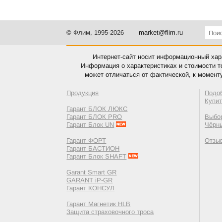
© Флим, 1995-2026
market@flim.ru
Интернет-сайт носит информационный хара
Информация о характеристиках и стоимости т
может отличаться от фактической, к момент
Продукция
Подо
Купи
Гарант БЛОК ЛЮКС
Гарант БЛОК PRO
Выбор
Гарант Блок UN
Чёрн
Гарант ФОРТ
Отзы
Гарант БАСТИОН
Гарант Блок SHAFT
Garant Smart GR
GARANT iP-GR
Гарант КОНСУЛ
Гарант Магнетик HLB
Защита страховочного троса