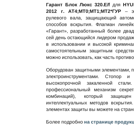
Гарант Блок Люкс 320.E/f
для
HYU
2012 г. AT4;MT0;МТ1;МТ2*ГУР
– эт
рулевого вала, защищающий автом
способов вскрытия. Флагман линейк
«Гарант», разработанный более двад
сей день остающийся лидером продаж
в использовании и высокой криминал
самостоятельным защитным средство
можно использовать, как часть против
Оборудован защитными элементами, 
электроинструментами. Стопор и
высокопрочной закаленной стали
профессиональный механизм секре
комбинаций), который защищ
интеллектуальных методов вскрытия.
элементах защиты вы можете на стра
Более подробно
на странице продук