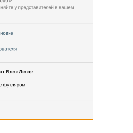
 000 ₽
чняйте у представителей в вашем
ановке
ователя
нт Блок Люкс:
 с футляром
7