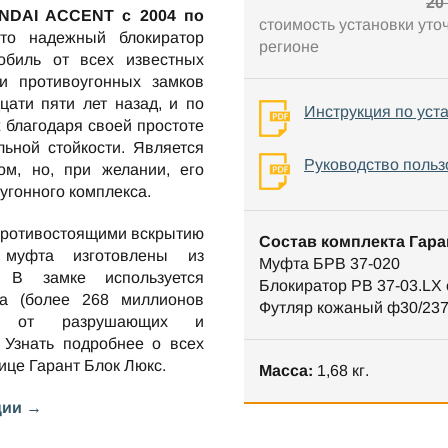
20
NDAI ACCENT c 2004 по
стоимость установки уто
о надежный блокиратор
регионе
обиль от всех известных
и противоугонных замков
цати пяти лет назад, и по
Инструкция по уст
 благодаря своей простоте
ьной стойкости. Является
Руководство польз
м, но, при желании, его
оугонного комплекса.
противостоящими вскрытию
Состав комплекта Гара
 муфта изготовлены из
Муфта БРВ 37-020
. В замке используется
Блокиратор РВ 37-03.LX
та (более 268 миллионов
Футляр кожаный ф30/23
ен от разрушающих и
 Узнать подробнее о всех
нице
Гарант Блок Люкс
.
Масса:
1,68 кг.
ции →