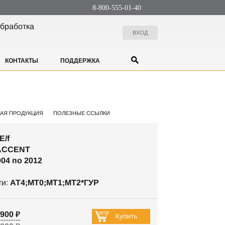
8-800-555-01-40
бработка
ВХОД
КОНТАКТЫ
ПОДДЕРЖКА
АЯ ПРОДУКЦИЯ
ПОЛЕЗНЫЕ ССЫЛКИ
E/f
ACCENT
004 по 2012
ти:
AT4;MT0;МТ1;МТ2*ГУР
900 ₽