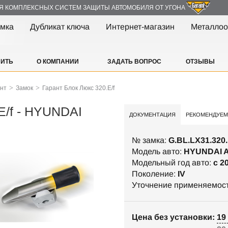
Я КОМПЛЕКСНЫХ СИСТЕМ ЗАЩИТЫ АВТОМОБИЛЯ ОТ УГОНА
амка
Дубликат ключа
Интернет-магазин
Металлоо
ПИТЬ
О КОМПАНИИ
ЗАДАТЬ ВОПРОС
ОТЗЫВЫ
>
>
ант
Замок
Гарант Блок Люкс 320.E/f
E/f - HYUNDAI
ДОКУМЕНТАЦИЯ
РЕКОМЕНДУЕМ
№ замка:
G.BL.LX31.320.
Модель авто:
HYUNDAI 
Модельный год авто:
c 2
Поколение:
IV
Уточнение применяемос
Цена без установки: 19 