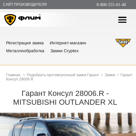
САЙТ ПРОИЗВОДИТЕЛЯ
8-800-555-01-40
Регистрация замка
Интернет-магазин
Металлообработка
Замки Cryptex
>
>
>
Главная
Подобрать противоугонный замок Гарант
Замок
Гарант
Консул 28006.R
Гарант Консул 28006.R -
MITSUBISHI OUTLANDER XL