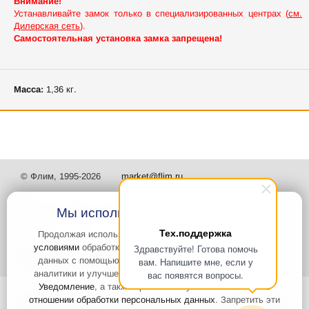
Внимание!
Устанавливайте замок только в специализированных центрах (
см.
Дилерская сеть
).
Самостоятельная установка замка запрещена!
Масса:
1,36 кг.
© Флим, 1995-2026
market@flim.ru
Мы используем файлы Cookies
Тех.поддержка
Продолжая использовать наш сайт, вы
соглашаетесь с
условиями
обработки cookie-файлов и пользовательских
Здравствуйте! Готова помочь
Задать вопрос
Контакты
данных с помощью Яндекс.Метрика, необходимых для
вам. Напишите мне, если у
аналитики и улучшения качества работы сайта и сервиса
вас появятся вопросы.
Уведомление
, а также принимаете условия
Политики в
Интернет-сайт носит информационный характер и не является
отношении обработки персональных данных
. Запретить эти
публичной офертой, которая определяется положениями статьи 437