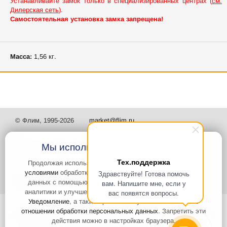
Устанавливайте замок только в специализированных центрах (
см.
Дилерская сеть
).
Самостоятельная установка замка запрещена!
Масса:
1,56 кг.
© Флим, 1995-2026
market@flim.ru
Мы используем файлы Cookies
Тех.поддержка
Продолжая использовать наш сайт, вы
соглашаетесь с
условиями
обработки cookie-файлов и пользовательских
Здравствуйте! Готова помочь
Задать вопрос
Контакты
данных с помощью Яндекс.Метрика, необходимых для
вам. Напишите мне, если у
аналитики и улучшения качества работы сайта и сервиса
вас появятся вопросы.
Уведомление
, а также принимаете условия
Политики в
Интернет-сайт носит информационный характер и не является
отношении обработки персональных данных
. Запретить эти
публичной офертой, которая определяется положениями статьи 437
действия можно в настройках браузера.
Гражданского кодекса РФ. Информация о характеристиках и