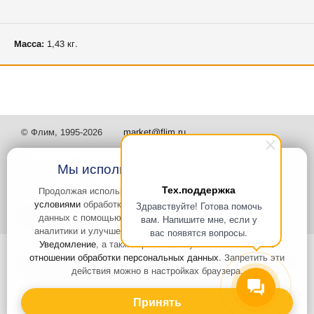
Масса:
1,43 кг.
© Флим, 1995-2026
market@flim.ru
Мы используем файлы Cookies
Тех.поддержка
Продолжая использовать наш сайт, вы
соглашаетесь с
условиями
обработки cookie-файлов и пользовательских
Здравствуйте! Готова помочь
Задать вопрос
Контакты
данных с помощью Яндекс.Метрика, необходимых для
вам. Напишите мне, если у
аналитики и улучшения качества работы сайта и сервиса
вас появятся вопросы.
Уведомление
, а также принимаете условия
Политики в
Интернет-сайт носит информационный характер и не является
отношении обработки персональных данных
. Запретить эти
публичной офертой, которая определяется положениями статьи 437
действия можно в настройках браузера.
Гражданского кодекса РФ. Информация о характеристиках и
стоимости товаров, указанных на сайте, условия доставки может
быть изменена в одностороннем порядке. Информация по ценам,
Принять
может отличаться от фактической, к моменту оформления заказа.