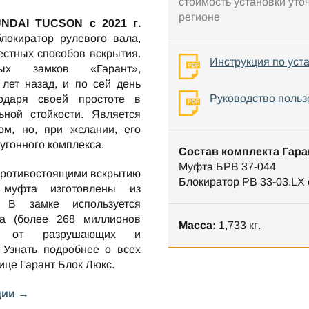
стоимость установки уто
регионе
NDAI TUCSON c 2021 г.
окиратор рулевого вала,
стных способов вскрытия.
Инструкция по уст
ных замков «Гарант»,
лет назад, и по сей день
Руководство польз
одаря своей простоте в
ной стойкости. Является
м, но, при желании, его
оугонного комплекса.
Состав комплекта Гара
Муфта БРВ 37-044
противостоящими вскрытию
Блокиратор РВ 33-03.LX
 муфта изготовлены из
. В замке используется
та (более 268 миллионов
Масса:
1,733 кг.
ен от разрушающих и
 Узнать подробнее о всех
нице
Гарант Блок Люкс
.
ции →