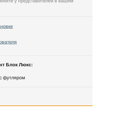
чняйте у представителей в вашем
ановке
ователя
нт Блок Люкс:
 с футляром