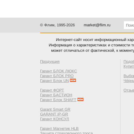
© Флим, 1995-2026
market@flim.ru
Интернет-сайт носит информационный хара
Информация о характеристиках и стоимости т
может отличаться от фактической, к момент
Продукция
Подо
Купи
Гарант БЛОК ЛЮКС
Гарант БЛОК PRO
Выбор
Гарант Блок UN
Чёрн
Гарант ФОРТ
Отзы
Гарант БАСТИОН
Гарант Блок SHAFT
Garant Smart GR
GARANT iP-GR
Гарант КОНСУЛ
Гарант Магнетик HLB
Защита страховочного троса