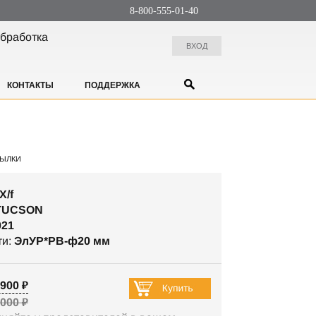
8-800-555-01-40
бработка
ВХОД
КОНТАКТЫ
ПОДДЕРЖКА
ЫЛКИ
X/f
TUCSON
021
ти:
ЭлУР*РВ-ф20 мм
900 ₽
 000 ₽