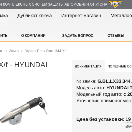
Я КОМПЛЕКСНЫХ СИСТЕМ ЗАЩИТЫ АВТОМОБИЛЯ ОТ УГОНА
амка
Дубликат ключа
Интернет-магазин
Металлоо
ПИТЬ
О КОМПАНИИ
ЗАДАТЬ ВОПРОС
ОТЗЫВЫ
>
>
ант
Замок
Гарант Блок Люкс 344.X/f
X/f - HYUNDAI
ДОКУМЕНТАЦИЯ
ПОЛЕЗНЫЕ СС
№ замка:
G.BL.LX33.344.
Модель авто:
HYUNDAI 
Модельный год авто:
c 2
Уточнение применяемос
Цена без установки: 19 
20