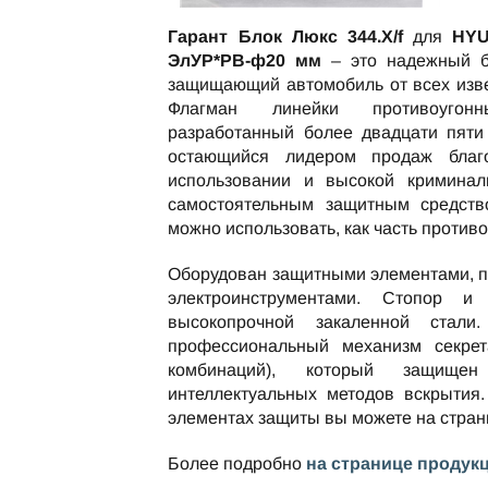
Гарант Блок Люкс 344.X/f
для
HYU
ЭлУР*РВ-ф20 мм
– это надежный бл
защищающий автомобиль от всех изве
Флагман линейки противоугон
разработанный более двадцати пяти 
остающийся лидером продаж благ
использовании и высокой криминаль
самостоятельным защитным средство
можно использовать, как часть против
Оборудован защитными элементами, 
электроинструментами. Стопор и
высокопрочной закаленной стали
профессиональный механизм секре
комбинаций), который защищ
интеллектуальных методов вскрытия.
элементах защиты вы можете на стра
Более подробно
на странице продук