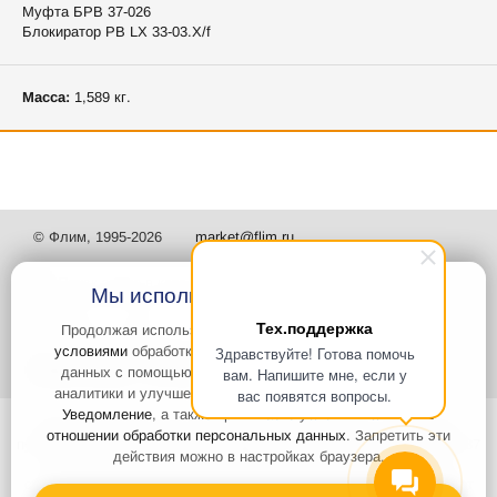
Муфта БРВ 37-026
Блокиратор РВ LX 33-03.X/f
Масса:
1,589 кг.
© Флим, 1995-2026
market@flim.ru
Мы используем файлы Cookies
Тех.поддержка
Продолжая использовать наш сайт, вы
соглашаетесь с
условиями
обработки cookie-файлов и пользовательских
Здравствуйте! Готова помочь
Задать вопрос
Контакты
данных с помощью Яндекс.Метрика, необходимых для
вам. Напишите мне, если у
аналитики и улучшения качества работы сайта и сервиса
вас появятся вопросы.
Уведомление
, а также принимаете условия
Политики в
Интернет-сайт носит информационный характер и не является
отношении обработки персональных данных
. Запретить эти
публичной офертой, которая определяется положениями статьи 437
действия можно в настройках браузера.
Гражданского кодекса РФ. Информация о характеристиках и
стоимости товаров, указанных на сайте, условия доставки может