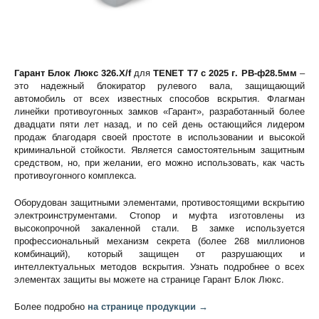
Гарант Блок Люкс 326.X/f
для
TENET T7 c 2025 г. РВ-ф28.5мм
–
это надежный блокиратор рулевого вала, защищающий
автомобиль от всех известных способов вскрытия. Флагман
линейки противоугонных замков «Гарант», разработанный более
двадцати пяти лет назад, и по сей день остающийся лидером
продаж благодаря своей простоте в использовании и высокой
криминальной стойкости. Является самостоятельным защитным
средством, но, при желании, его можно использовать, как часть
противоугонного комплекса.
Оборудован защитными элементами, противостоящими вскрытию
электроинструментами. Стопор и муфта изготовлены из
высокопрочной закаленной стали. В замке используется
профессиональный механизм секрета (более 268 миллионов
комбинаций), который защищен от разрушающих и
интеллектуальных методов вскрытия. Узнать подробнее о всех
элементах защиты вы можете на странице
Гарант Блок Люкс
.
Более подробно
на странице продукции →