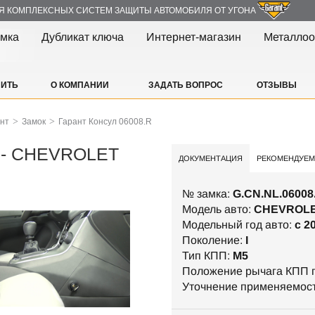
Я КОМПЛЕКСНЫХ СИСТЕМ ЗАЩИТЫ АВТОМОБИЛЯ ОТ УГОНА
амка
Дубликат ключа
Интернет-магазин
Металлоо
ПИТЬ
О КОМПАНИИ
ЗАДАТЬ ВОПРОС
ОТЗЫВЫ
>
>
ант
Замок
Гарант Консул 06008.R
R - CHEVROLET
ДОКУМЕНТАЦИЯ
РЕКОМЕНДУЕМ
№ замка:
G.CN.NL.06008
Модель авто:
CHEVROLE
Модельный год авто:
c 2
Поколение:
I
Тип КПП:
М5
Положение рычага КПП п
Уточнение применяемос