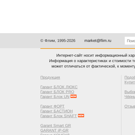
© Флим, 1995-2026
market@flim.ru
Интернет-сайт носит информационный хара
Информация о характеристиках и стоимости т
может отличаться от фактической, к момент
Продукция
Подо
Купи
Гарант БЛОК ЛЮКС
Гарант БЛОК PRO
Выбор
Гарант Блок UN
Чёрн
Гарант ФОРТ
Отзы
Гарант БАСТИОН
Гарант Блок SHAFT
Garant Smart GR
GARANT iP-GR