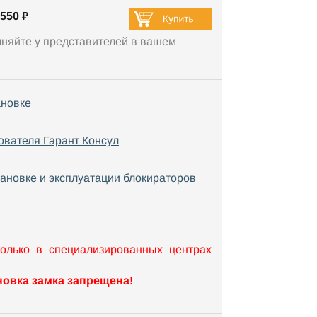
550 ₽
чняйте у представителей в вашем
ановке
ователя Гарант Консул
тановке и эксплуатации блокираторов
только в специализированных центрах
овка замка запрещена!