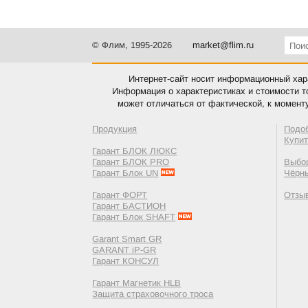
© Флим, 1995-2026
market@flim.ru
Интернет-сайт носит информационный хара
Информация о характеристиках и стоимости т
может отличаться от фактической, к момент
Продукция
Подо
Купи
Гарант БЛОК ЛЮКС
Гарант БЛОК PRO
Выбор
Гарант Блок UN
Чёрн
Гарант ФОРТ
Отзы
Гарант БАСТИОН
Гарант Блок SHAFT
Garant Smart GR
GARANT iP-GR
Гарант КОНСУЛ
Гарант Магнетик HLB
Защита страховочного троса