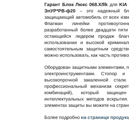
Гарант Блок Люкс 068.Х/f/k
для
KIA
ЭлУР*РВ-ф20
– это надежный блок
защищающий автомобиль от всех изве
Флагман линейки противоугон
разработанный более двадцати пяти 
остающийся лидером продаж благ
использовании и высокой криминаль
самостоятельным защитным средство
можно использовать, как часть против
Оборудован защитными элементами, 
электроинструментами. Стопор и
высокопрочной закаленной стали
профессиональный механизм секре
комбинаций), который защищ
интеллектуальных методов вскрытия.
элементах защиты вы можете на стра
Более подробно
на странице продук