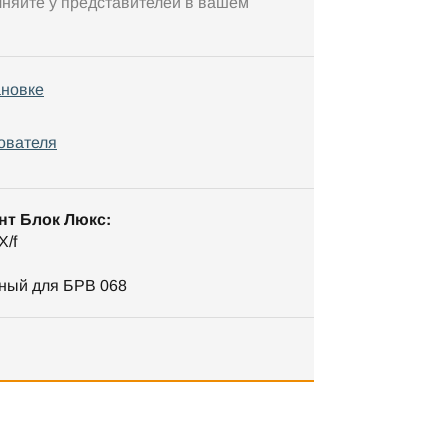
чняйте у представителей в вашем
ановке
ователя
нт Блок Люкс:
X/f
ный для БРВ 068