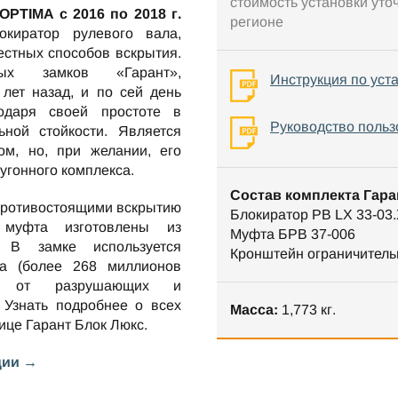
стоимость установки уто
 OPTIMA c 2016 по 2018 г.
регионе
иратор рулевого вала,
стных способов вскрытия.
ных замков «Гарант»,
Инструкция по уст
лет назад, и по сей день
одаря своей простоте в
Руководство польз
ной стойкости. Является
м, но, при желании, его
оугонного комплекса.
Состав комплекта Гара
противостоящими вскрытию
Блокиратор РВ LX 33-03.
 муфта изготовлены из
Муфта БРВ 37-006
. В замке используется
Кронштейн ограничитель
та (более 268 миллионов
ен от разрушающих и
 Узнать подробнее о всех
Масса:
1,773 кг.
нице
Гарант Блок Люкс
.
ции →