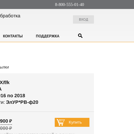
8-800-555-01-40
бработка
ВХОД
КОНТАКТЫ
ПОДДЕРЖКА
ЫЛКИ
X/f/k
A
016 по 2018
ти:
ЭлУР*РВ-ф20
900 ₽
 000 ₽