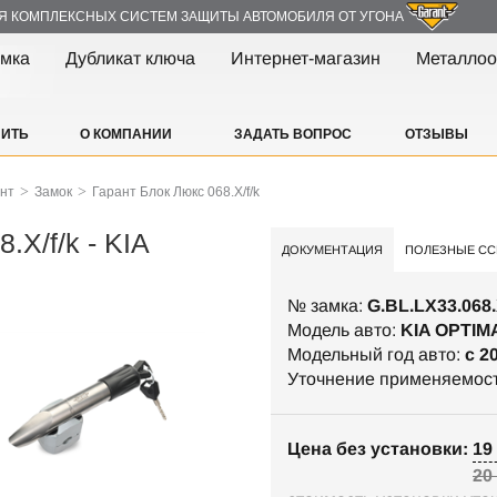
Я КОМПЛЕКСНЫХ СИСТЕМ ЗАЩИТЫ АВТОМОБИЛЯ ОТ УГОНА
амка
Дубликат ключа
Интернет-магазин
Металлоо
ПИТЬ
О КОМПАНИИ
ЗАДАТЬ ВОПРОС
ОТЗЫВЫ
>
>
ант
Замок
Гарант Блок Люкс 068.Х/f/k
.Х/f/k - KIA
ДОКУМЕНТАЦИЯ
ПОЛЕЗНЫЕ СС
№ замка:
G.BL.LX33.068.
Модель авто:
KIA OPTIM
Модельный год авто:
c 2
Уточнение применяемос
Цена без установки: 19 
20