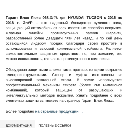
Гарант Блок Люкс 068.Х/f/k
для
HYUNDAI TUCSON c 2015 по
2018 г. ЭлУР
– это надежный блокиратор рулевого вала,
защищающий автомобиль от всех известных способов вскрытия.
Флагман линейки противоугонных замков «Гарант»,
разработанный более двадцати пяти лет назад, и по сей день
остающийся лидером продаж благодаря своей простоте в
использовании и высокой криминальной стойкости. Является
самостоятельным защитным средством, но, при желании, его
можно использовать, как часть противоугонного комплекса.
Оборудован защитными элементами, противостоящими вскрытию
электроинструментами. Стопор и муфта изготовлены из
высокопрочной закаленной стали. В замке используется
профессиональный механизм секрета (более 268 миллионов
комбинаций), который защищен от разрушающих и
интеллектуальных методов вскрытия. Узнать подробнее о всех
элементах защиты вы можете на странице
Гарант Блок Люкс
.
Более подробно
на странице продукции →
ДОКУМЕНТАЦИЯ
ПОЛЕЗНЫЕ ССЫЛКИ