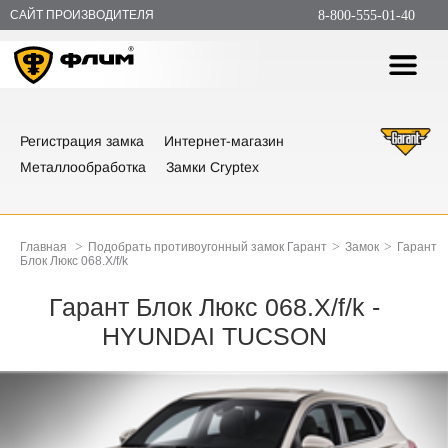
САЙТ ПРОИЗВОДИТЕЛЯ
8-800-555-01-40
Регистрация замка
Интернет-магазин
Металлообработка
Замки Cryptex
>
>
>
Главная
Подобрать противоугонный замок Гарант
Замок
Гарант
Блок Люкс 068.Х/f/k
Гарант Блок Люкс 068.Х/f/k -
HYUNDAI TUCSON