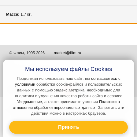
Масса:
1,7 кг.
© Флим, 1995-2026
market@flim.ru
Мы используем файлы Cookies
Продолжая использовать наш сайт, вы
соглашаетесь с
условиями
обработки cookie-файлов и пользовательских
Задать вопрос
Контакты
данных с помощью Яндекс.Метрика, необходимых для
аналитики и улучшения качества работы сайта и сервиса
Уведомление
, а также принимаете условия
Политики в
Интернет-сайт носит информационный характер и не является
отношении обработки персональных данных
. Запретить эти
публичной офертой, которая определяется положениями статьи 437
действия можно в настройках браузера.
Гражданского кодекса РФ. Информация о характеристиках и
стоимости товаров, указанных на сайте, условия доставки может
быть изменена в одностороннем порядке. Информация по ценам,
Принять
может отличаться от фактической, к моменту оформления заказа.