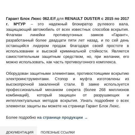
Гарант Блок Люкс 062.E/f
для
RENAULT DUSTER c 2015 по 2017
г. М*ГУР
– это надежный блокиратор рулевого вала,
защищающий автомобиль от всех известных способов вскрытия.
Флагман линейки противоугонных замков «Гарант»,
разработанный более двадцати пяти лет назад, и по сей день
остающийся лидером продаж благодаря своей простоте в
использовании и высокой криминальной стойкости. Является
самостоятельным защитным средством, но, при желании, его
можно использовать, как часть противоугонного комплекса.
Оборудован защитными элементами, противостоящими вскрытию
электроинструментами. Стопор и муфта изготовлены из
высокопрочной закаленной стали. В замке используется
профессиональный механизм секрета (более 268 миллионов
комбинаций), который защищен от разрушающих и
интеллектуальных методов вскрытия. Узнать подробнее о всех
элементах защиты вы можете на странице
Гарант Блок Люкс
.
Более подробно
на странице продукции →
ДОКУМЕНТАЦИЯ
ПОЛЕЗНЫЕ ССЫЛКИ