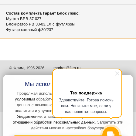
Состав комплекта Гарант Блок Люкс:
Муфта БРВ 37-027
Блокиратор РВ 33-03.LX с футляром
Футляр кожаный ф30/237
© Флим, 1995-2026
market@flim.ru
Мы используем файлы Cookies
Тех.поддержка
Продолжая использовать наш сайт, вы
соглашаетесь с
условиями
обработки cookie-файлов и пользовательских
Здравствуйте! Готова помочь
Задать вопрос
Контакты
данных с помощью Яндекс.Метрика, необходимых для
вам. Напишите мне, если у
аналитики и улучшения качества работы сайта и сервиса
вас появятся вопросы.
Уведомление
, а также принимаете условия
Политики в
Интернет-сайт носит информационный характер и не является
отношении обработки персональных данных
. Запретить эти
публичной офертой, которая определяется положениями статьи 437
действия можно в настройках браузера.
Гражданского кодекса РФ. Информация о характеристиках и
стоимости товаров, указанных на сайте, условия доставки может