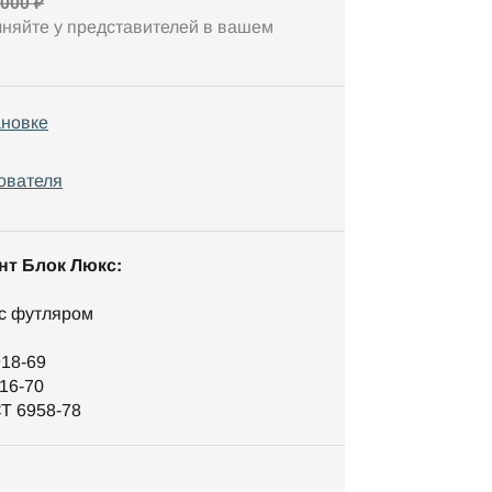
 000 ₽
чняйте у представителей в вашем
ановке
ователя
нт Блок Люкс:
 с футляром
7
918-69
16-70
СТ 6958-78