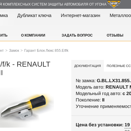
Я КОМПЛЕКСНЫХ СИСТЕМ ЗАЩИТЫ АВТОМОБИЛЯ ОТ УГОНА
амка
Дубликат ключа
Интернет-магазин
Металлоо
ПИТЬ
О КОМПАНИИ
ЗАДАТЬ ВОПРОС
ОТЗЫВЫ
>
>
ант
Замок
Гарант Блок Люкс 855.E/f/k
/f/k - RENAULT
ДОКУМЕНТАЦИЯ
ПОЛЕЗНЫЕ СС
I
№ замка:
G.BL.LX31.855.
Модель авто:
RENAULT 
Модельный год авто:
c 2
Поколение:
II
Уточнение применяемос
Цена без установки: 19 