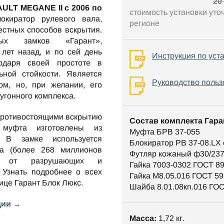
20
ULT MEGANE II c 2006 по
стоимость установки уто
киратор рулевого вала,
регионе
стных способов вскрытия.
ных замков «Гарант»,
лет назад, и по сей день
Инструкция по уст
одаря своей простоте в
ной стойкости. Является
Руководство польз
м, но, при желании, его
оугонного комплекса.
противостоящими вскрытию
Состав комплекта Гара
 муфта изготовлены из
Муфта БРВ 37-055
. В замке используется
Блокиратор РВ 37-08.LX
та (более 268 миллионов
Футляр кожаный ф30/23
ен от разрушающих и
Гайка 7003-0302 ГОСТ 8
 Узнать подробнее о всех
Гайка М8.05.016 ГОСТ 59
нице
Гарант Блок Люкс
.
Шайба 8.01.08кп.016 ГО
ции →
Масса:
1,72 кг.