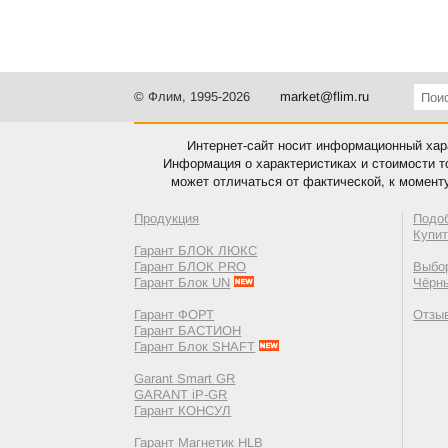
© Флим, 1995-2026
market@flim.ru
Интернет-сайт носит информационный хара
Информация о характеристиках и стоимости т
может отличаться от фактической, к момент
Продукция
Подо
Купи
Гарант БЛОК ЛЮКС
Гарант БЛОК PRO
Выбор
Гарант Блок UN
Чёрн
Гарант ФОРТ
Отзы
Гарант БАСТИОН
Гарант Блок SHAFT
Garant Smart GR
GARANT iP-GR
Гарант КОНСУЛ
Гарант Магнетик HLB