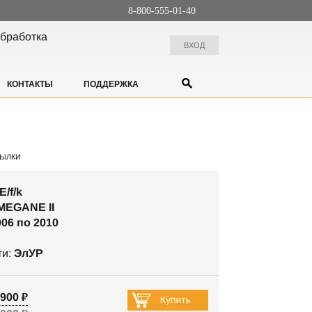
8-800-555-01-40
бработка
ВХОД
КОНТАКТЫ
ПОДДЕРЖКА
ЫЛКИ
E/f/k
MEGANE II
006 по 2010
ти:
ЭлУР
900 ₽