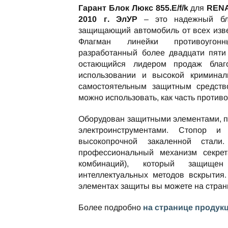
Гарант Блок Люкс 855.E/f/k
для
RENA
2010 г. ЭлУР
– это надежный бло
защищающий автомобиль от всех изве
Флагман линейки противоугон
разработанный более двадцати пяти 
остающийся лидером продаж благ
использовании и высокой криминаль
самостоятельным защитным средство
можно использовать, как часть против
Оборудован защитными элементами, 
электроинструментами. Стопор и
высокопрочной закаленной стали
профессиональный механизм секре
комбинаций), который защищ
интеллектуальных методов вскрытия.
элементах защиты вы можете на стра
Более подробно
на странице продук