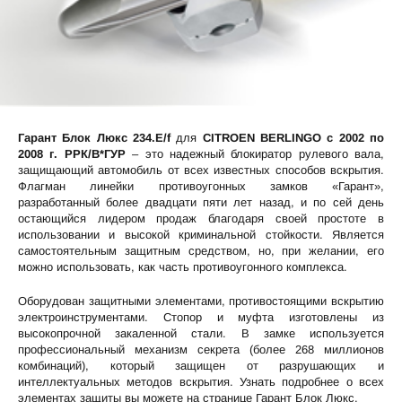
Гарант Блок Люкс 234.E/f
для
CITROEN BERLINGO c 2002 по
2008 г. РРК/В*ГУР
– это надежный блокиратор рулевого вала,
защищающий автомобиль от всех известных способов вскрытия.
Флагман линейки противоугонных замков «Гарант»,
разработанный более двадцати пяти лет назад, и по сей день
остающийся лидером продаж благодаря своей простоте в
использовании и высокой криминальной стойкости. Является
самостоятельным защитным средством, но, при желании, его
можно использовать, как часть противоугонного комплекса.
Оборудован защитными элементами, противостоящими вскрытию
электроинструментами. Стопор и муфта изготовлены из
высокопрочной закаленной стали. В замке используется
профессиональный механизм секрета (более 268 миллионов
комбинаций), который защищен от разрушающих и
интеллектуальных методов вскрытия. Узнать подробнее о всех
элементах защиты вы можете на странице
Гарант Блок Люкс
.