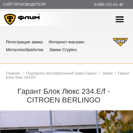
САЙТ ПРОИЗВОДИТЕЛЯ
8-800-555-01-40
Регистрация замка
Интернет-магазин
Металлообработка
Замки Cryptex
>
>
>
Главная
Подобрать противоугонный замок Гарант
Замок
Гарант
Блок Люкс 234.E/f
Гарант Блок Люкс 234.E/f -
CITROEN BERLINGO