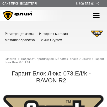
САЙТ ПРОИЗВОДИТЕЛЯ
8-800-555-01-40
Регистрация замка
Интернет-магазин
Металлообработка
Замки Cryptex
>
>
>
Главная
Подобрать противоугонный замок Гарант
Замок
Гарант
Блок Люкс 073.E/f/k
Гарант Блок Люкс 073.E/f/k -
RAVON R2