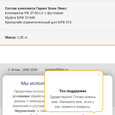
Состав комплекта Гарант Блок Люкс:
Блокиратор РВ 37-03.LX с футляром
Муфта БРВ 37-049
Кронштейн ограничительный для БРВ 073
Масса:
1,92 кг.
© Флим, 1995-2026
market@flim.ru
Мы используем файлы Cookies
Тех.поддержка
Продолжая использовать наш сайт, вы
соглашаетесь с
условиями
обработки cookie-файлов и пользовательских
Здравствуйте! Готова помочь
Задать вопрос
Контакты
данных с помощью Яндекс.Метрика, необходимых для
вам. Напишите мне, если у
аналитики и улучшения качества работы сайта и сервиса
вас появятся вопросы.
Уведомление
, а также принимаете условия
Политики в
Интернет-сайт носит информационный характер и не является