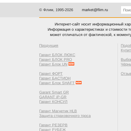
© Флим, 1995-2026
market@flim.ru
Интернет-сайт носит информационный хара
Информация о характеристиках и стоимости т
может отличаться от фактической, к момент
Продукция
Подо
Купи
Гарант БЛОК ЛЮКС
Гарант БЛОК PRO
Выбор
Гарант Блок UN
Чёрн
Гарант ФОРТ
Отзы
Гарант БАСТИОН
Гарант Блок SHAFT
Garant Smart GR
GARANT iP-GR
Гарант КОНСУЛ
Гарант Магнетик HLB
Защита страховочного троса
Гарант РЕЗЕРВ
Гарант РУБЕЖ