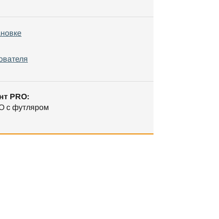
ановке
ователя
нт PRO:
O с футляром