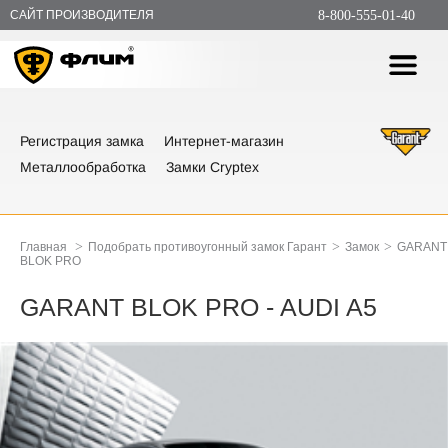
САЙТ ПРОИЗВОДИТЕЛЯ
8-800-555-01-40
Регистрация замка
Интернет-магазин
Металлообработка
Замки Cryptex
>
>
>
Главная
Подобрать противоугонный замок Гарант
Замок
GARANT
BLOK PRO
GARANT BLOK PRO - AUDI A5