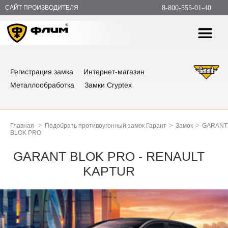
САЙТ ПРОИЗВОДИТЕЛЯ
8-800-555-01-40
Регистрация замка
Интернет-магазин
Металлообработка
Замки Cryptex
>
>
>
Главная
Подобрать противоугонный замок Гарант
Замок
GARANT
BLOK PRO
GARANT BLOK PRO - RENAULT
KAPTUR