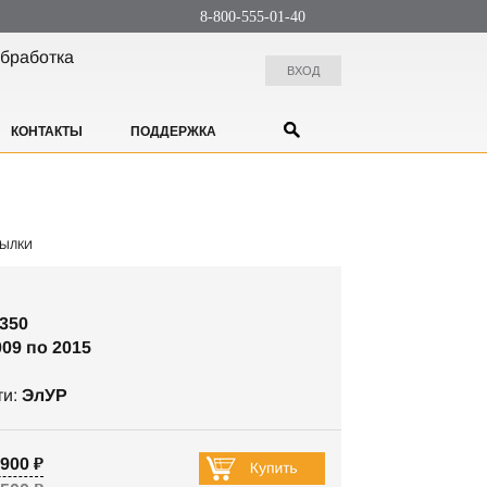
8-800-555-01-40
бработка
ВХОД
КОНТАКТЫ
ПОДДЕРЖКА
ЫЛКИ
350
009 по 2015
ти:
ЭлУР
900 ₽