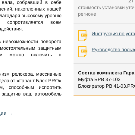
27
 вала, собравший в себе
стоимость установки уто
шений, накопленных нашей
регионе
Благодаря высокому уровню
о сопротивляется всем
здействия.
Инструкция по уст
в невозможности поворота
амостоятельным защитным
Руководство польз
нии можно включить в
Состав комплекта Гара
низм релокера, массивные
Муфта БРВ 37-102
 делают «Гарант Блок PRO»
Блокиратор РВ 41-03.PR
м, способным испортить
 защитив ваш автомобиль
ции →