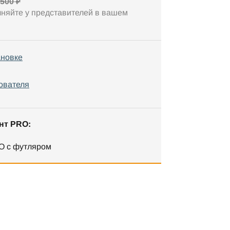
 500 ₽
чняйте у представителей в вашем
ановке
ователя
нт PRO:
O с футляром