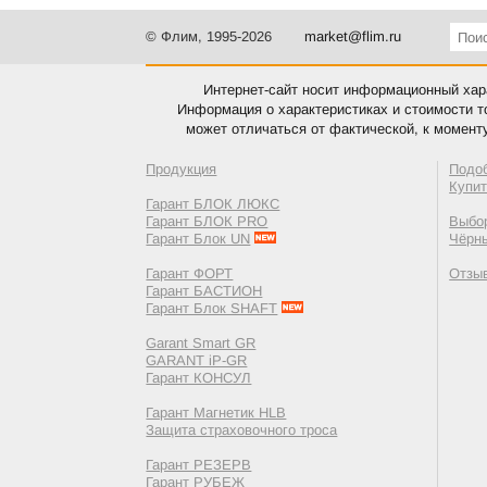
© Флим, 1995-2026
market@flim.ru
Интернет-сайт носит информационный хара
Информация о характеристиках и стоимости т
может отличаться от фактической, к момент
Продукция
Подо
Купи
Гарант БЛОК ЛЮКС
Гарант БЛОК PRO
Выбор
Гарант Блок UN
Чёрн
Гарант ФОРТ
Отзы
Гарант БАСТИОН
Гарант Блок SHAFT
Garant Smart GR
GARANT iP-GR
Гарант КОНСУЛ
Гарант Магнетик HLB
Защита страховочного троса
Гарант РЕЗЕРВ
Гарант РУБЕЖ