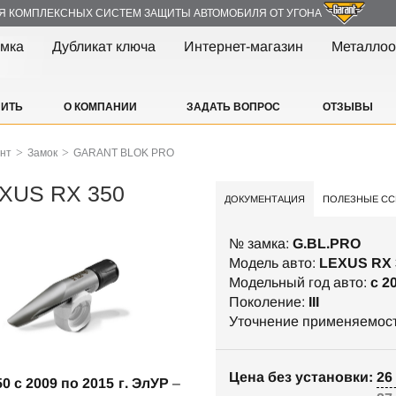
Я КОМПЛЕКСНЫХ СИСТЕМ ЗАЩИТЫ АВТОМОБИЛЯ ОТ УГОНА
амка
Дубликат ключа
Интернет-магазин
Металлоо
ПИТЬ
О КОМПАНИИ
ЗАДАТЬ ВОПРОС
ОТЗЫВЫ
>
>
ант
Замок
GARANT BLOK PRO
XUS RX 350
ДОКУМЕНТАЦИЯ
ПОЛЕЗНЫЕ СС
№ замка:
G.BL.PRO
Модель авто:
LEXUS RX 
Модельный год авто:
c 2
Поколение:
III
Уточнение применяемос
Цена без установки: 26 
 c 2009 по 2015 г. ЭлУР
–