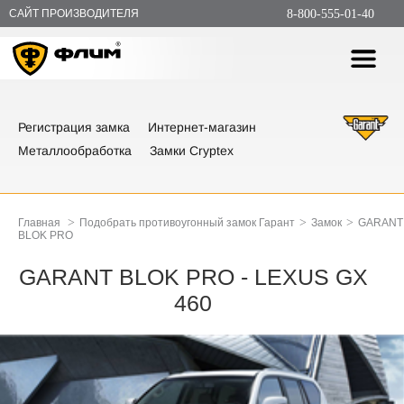
САЙТ ПРОИЗВОДИТЕЛЯ
8-800-555-01-40
Регистрация замка
Интернет-магазин
Металлообработка
Замки Cryptex
>
>
>
Главная
Подобрать противоугонный замок Гарант
Замок
GARANT
BLOK PRO
GARANT BLOK PRO - LEXUS GX
460