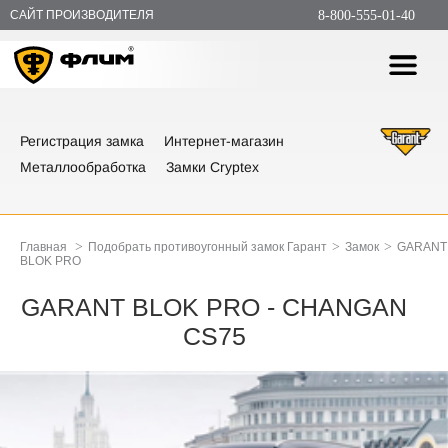
САЙТ ПРОИЗВОДИТЕЛЯ
8-800-555-01-40
Регистрация замка
Интернет-магазин
Металлообработка
Замки Cryptex
>
>
>
Главная
Подобрать противоугонный замок Гарант
Замок
GARANT
BLOK PRO
GARANT BLOK PRO - CHANGAN
CS75