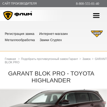
САЙТ ПРОИЗВОДИТЕЛЯ
8-800-555-01-40
Регистрация замка
Интернет-магазин
Металлообработка
Замки Cryptex
>
>
>
Главная
Подобрать противоугонный замок Гарант
Замок
GARANT
BLOK PRO
GARANT BLOK PRO - TOYOTA
HIGHLANDER