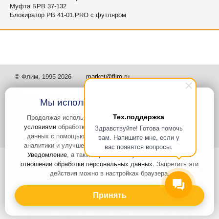
Муфта БРВ 37-132
Блокиратор РВ 41-01.PRO с футляром
© Флим, 1995-2026
market@flim.ru
Мы используем файлы Cookies
Тех.поддержка
Продолжая использовать наш сайт, вы
соглашаетесь с
условиями
обработки cookie-файлов и пользовательских
Здравствуйте! Готова помочь
Задать вопрос
Контакты
данных с помощью Яндекс.Метрика, необходимых для
вам. Напишите мне, если у
аналитики и улучшения качества работы сайта и сервиса
вас появятся вопросы.
Уведомление
, а также принимаете условия
Политики в
Интернет-сайт носит информационный характер и не является
отношении обработки персональных данных
. Запретить эти
публичной офертой, которая определяется положениями статьи 437
действия можно в настройках браузера.
Гражданского кодекса РФ. Информация о характеристиках и
стоимости товаров, указанных на сайте, условия доставки может
быть изменена в одностороннем порядке. Информация по ценам,
Принять
может отличаться от фактической, к моменту оформления заказа.
Изображения товаров на любых представленных фотографиях