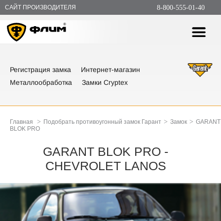
САЙТ ПРОИЗВОДИТЕЛЯ
8-800-555-01-40
Регистрация замка
Интернет-магазин
Металлообработка
Замки Cryptex
>
>
>
Главная
Подобрать противоугонный замок Гарант
Замок
GARANT
BLOK PRO
GARANT BLOK PRO -
CHEVROLET LANOS