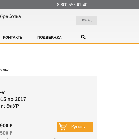
8-800-555-01-40
бработка
ВХОД
КОНТАКТЫ
ПОДДЕРЖКА
ЫЛКИ
-V
015 по 2017
ти:
ЭлУР
900 ₽
 500 ₽