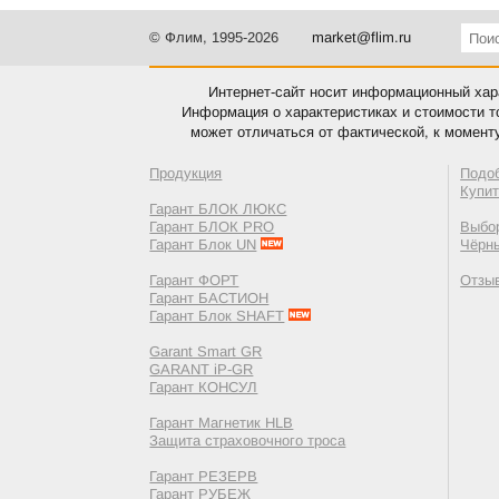
© Флим, 1995-2026
market@flim.ru
Интернет-сайт носит информационный хара
Информация о характеристиках и стоимости т
может отличаться от фактической, к момент
Продукция
Подо
Купи
Гарант БЛОК ЛЮКС
Гарант БЛОК PRO
Выбор
Гарант Блок UN
Чёрн
Гарант ФОРТ
Отзы
Гарант БАСТИОН
Гарант Блок SHAFT
Garant Smart GR
GARANT iP-GR
Гарант КОНСУЛ
Гарант Магнетик HLB
Защита страховочного троса
Гарант РЕЗЕРВ
Гарант РУБЕЖ