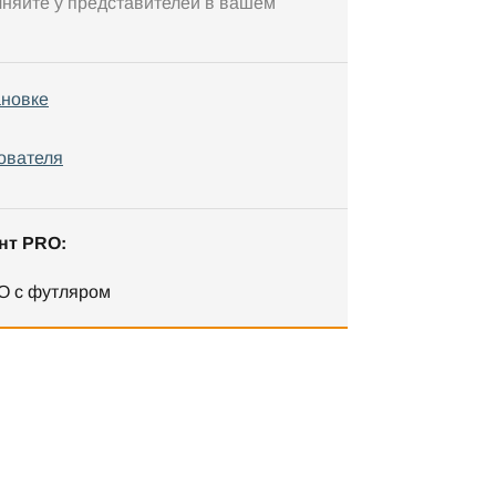
чняйте у представителей в вашем
ановке
ователя
нт PRO:
O с футляром