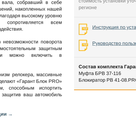
стоимость установки уто
 вала, собравший в себе
регионе
шений, накопленных нашей
Благодаря высокому уровню
о сопротивляется всем
Инструкция по уст
здействия.
в невозможности поворота
Руководство польз
амостоятельным защитным
нии можно включить в
Состав комплекта Гара
Муфта БРВ 37-116
низм релокера, массивные
Блокиратор РВ 41-08.PR
 делают «Гарант Блок PRO»
м, способным испортить
 защитив ваш автомобиль
ции →