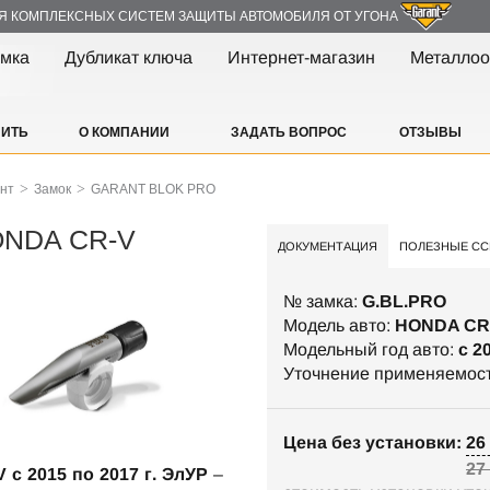
Я КОМПЛЕКСНЫХ СИСТЕМ ЗАЩИТЫ АВТОМОБИЛЯ ОТ УГОНА
амка
Дубликат ключа
Интернет-магазин
Металлоо
ПИТЬ
О КОМПАНИИ
ЗАДАТЬ ВОПРОС
ОТЗЫВЫ
>
>
ант
Замок
GARANT BLOK PRO
ONDA CR-V
ДОКУМЕНТАЦИЯ
ПОЛЕЗНЫЕ СС
№ замка:
G.BL.PRO
Модель авто:
HONDA CR
Модельный год авто:
c 2
Уточнение применяемос
Цена без установки: 26 
27
c 2015 по 2017 г. ЭлУР
–