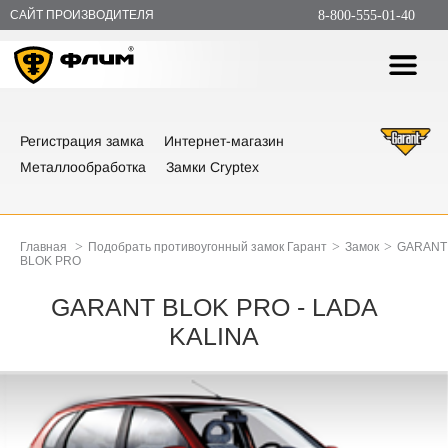
САЙТ ПРОИЗВОДИТЕЛЯ
8-800-555-01-40
Регистрация замка
Интернет-магазин
Металлообработка
Замки Cryptex
>
>
>
Главная
Подобрать противоугонный замок Гарант
Замок
GARANT
BLOK PRO
GARANT BLOK PRO - LADA
KALINA