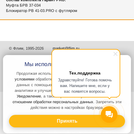
Муфта БРВ 37-034
Блокиратор РВ 41-03.PRO с футляром
© Флим, 1995-2026
market@flim.ru
Мы используем файлы Cookies
Тех.поддержка
Продолжая использовать наш сайт, вы
соглашаетесь с
условиями
обработки cookie-файлов и пользовательских
Здравствуйте! Готова помочь
Задать вопрос
Контакты
данных с помощью Яндекс.Метрика, необходимых для
вам. Напишите мне, если у
аналитики и улучшения качества работы сайта и сервиса
вас появятся вопросы.
Уведомление
, а также принимаете условия
Политики в
Интернет-сайт носит информационный характер и не является
отношении обработки персональных данных
. Запретить эти
публичной офертой, которая определяется положениями статьи 437
действия можно в настройках браузера.
Гражданского кодекса РФ. Информация о характеристиках и
стоимости товаров, указанных на сайте, условия доставки может
быть изменена в одностороннем порядке. Информация по ценам,
Принять
может отличаться от фактической, к моменту оформления заказа.
Изображения товаров на любых представленных фотографиях