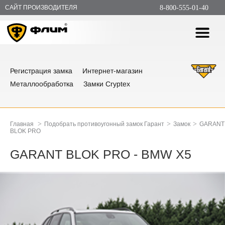
САЙТ ПРОИЗВОДИТЕЛЯ
8-800-555-01-40
Регистрация замка
Интернет-магазин
Металлообработка
Замки Cryptex
>
>
>
Главная
Подобрать противоугонный замок Гарант
Замок
GARANT
BLOK PRO
GARANT BLOK PRO - BMW X5