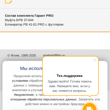
Состав комплекта Гарант PRO:
Муфта БРВ 37-044
Блокиратор РВ 41-01.PRO с футляром
© Флим, 1995-2026
market@flim.ru
Мы используем файлы Cookies
Тех.поддержка
Продолжая использовать наш сайт, вы
соглашаетесь с
условиями
обработки cookie-файлов и пользовательских
Здравствуйте! Готова помочь
Задать вопрос
Контакты
данных с помощью Яндекс.Метрика, необходимых для
вам. Напишите мне, если у
аналитики и улучшения качества работы сайта и сервиса
вас появятся вопросы.
Уведомление
, а также принимаете условия
Политики в
Интернет-сайт носит информационный характер и не является
отношении обработки персональных данных
. Запретить эти
публичной офертой, которая определяется положениями статьи 437
действия можно в настройках браузера.
Гражданского кодекса РФ. Информация о характеристиках и