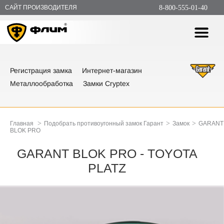
САЙТ ПРОИЗВОДИТЕЛЯ
8-800-555-01-40
Регистрация замка
Интернет-магазин
Металлообработка
Замки Cryptex
>
>
>
Главная
Подобрать противоугонный замок Гарант
Замок
GARANT
BLOK PRO
GARANT BLOK PRO - TOYOTA
PLATZ