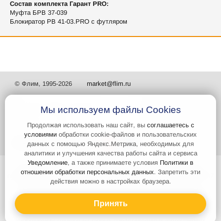
Состав комплекта Гарант PRO:
Муфта БРВ 37-039
Блокиратор РВ 41-03.PRO с футляром
© Флим, 1995-2026
market@flim.ru
Мы используем файлы Cookies
Продолжая использовать наш сайт, вы
соглашаетесь с
условиями
обработки cookie-файлов и пользовательских
Задать вопрос
Контакты
данных с помощью Яндекс.Метрика, необходимых для
аналитики и улучшения качества работы сайта и сервиса
Уведомление
, а также принимаете условия
Политики в
Интернет-сайт носит информационный характер и не является
отношении обработки персональных данных
. Запретить эти
публичной офертой, которая определяется положениями статьи 437
действия можно в настройках браузера.
Гражданского кодекса РФ. Информация о характеристиках и
стоимости товаров, указанных на сайте, условия доставки может
быть изменена в одностороннем порядке. Информация по ценам,
Принять
может отличаться от фактической, к моменту оформления заказа.
Изображения товаров на любых представленных фотографиях