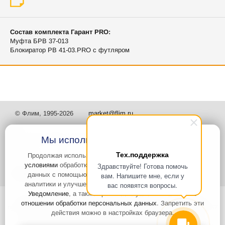
Состав комплекта Гарант PRO:
Муфта БРВ 37-013
Блокиратор РВ 41-03.PRO с футляром
© Флим, 1995-2026
market@flim.ru
Мы используем файлы Cookies
Тех.поддержка
Продолжая использовать наш сайт, вы
соглашаетесь с
условиями
обработки cookie-файлов и пользовательских
Здравствуйте! Готова помочь
Задать вопрос
Контакты
данных с помощью Яндекс.Метрика, необходимых для
вам. Напишите мне, если у
аналитики и улучшения качества работы сайта и сервиса
вас появятся вопросы.
Уведомление
, а также принимаете условия
Политики в
Интернет-сайт носит информационный характер и не является
отношении обработки персональных данных
. Запретить эти
публичной офертой, которая определяется положениями статьи 437
действия можно в настройках браузера.
Гражданского кодекса РФ. Информация о характеристиках и