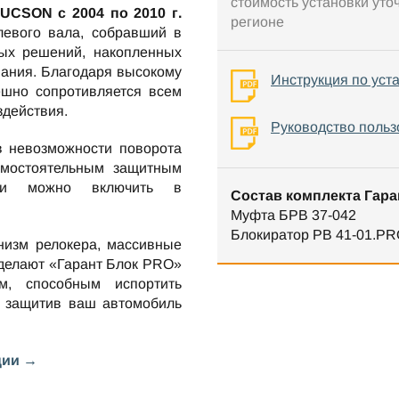
стоимость установки уто
UCSON c 2004 по 2010 г.
регионе
левого вала, собравший в
ых решений, накопленных
вания. Благодаря высокому
Инструкция по уст
ешно сопротивляется всем
здействия.
Руководство польз
в невозможности поворота
амостоятельным защитным
нии можно включить в
Состав комплекта Гара
Муфта БРВ 37-042
Блокиратор РВ 41-01.PR
низм релокера, массивные
 делают «Гарант Блок PRO»
м, способным испортить
 защитив ваш автомобиль
ции →