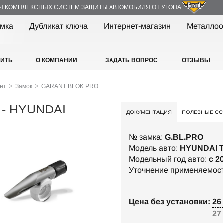
Я КОМПЛЕКСНЫХ СИСТЕМ ЗАЩИТЫ АВТОМОБИЛЯ ОТ УГОНА
амка
Дубликат ключа
Интернет-магазин
Металлоо
ПИТЬ
О КОМПАНИИ
ЗАДАТЬ ВОПРОС
ОТЗЫВЫ
>
>
ант
Замок
GARANT BLOK PRO
- HYUNDAI
ДОКУМЕНТАЦИЯ
ПОЛЕЗНЫЕ СС
№ замка:
G.BL.PRO
Модель авто:
HYUNDAI 
Модельный год авто:
c 2
Уточнение применяемос
Цена без установки: 26 
27