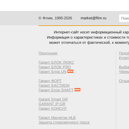
© Флим, 1995-2026
market@flim.ru
Интернет-сайт носит информационный хара
Информация о характеристиках и стоимости т
может отличаться от фактической, к момент
Продукция
Подо
Купи
Гарант БЛОК ЛЮКС
Гарант БЛОК PRO
Выбор
Гарант Блок UN
Чёрн
Гарант ФОРТ
Отзы
Гарант БАСТИОН
Гарант Блок SHAFT
Garant Smart GR
GARANT iP-GR
Гарант КОНСУЛ
Гарант Магнетик HLB
Защита страховочного троса