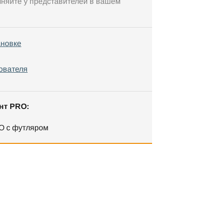
чняйте у представителей в вашем
ановке
ователя
нт PRO:
O с футляром