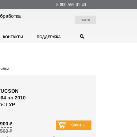
8-800-555-01-40
бработка
ВХОД
КОНТАКТЫ
ПОДДЕРЖКА
ЫЛКИ
TUCSON
004 по 2010
ти:
ГУР
900 ₽
 500 ₽