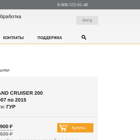
8-800-555-01-40
бработка
ВХОД
КОНТАКТЫ
ПОДДЕРЖКА
ЫЛКИ
AND CRUISER 200
007 по 2015
ти:
ГУР
900 ₽
 500 ₽