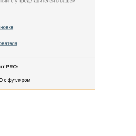
чняйте у представителей в вашем
ановке
ователя
нт PRO:
O с футляром