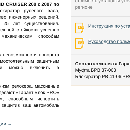
стоимость установки уто
D CRUISER 200 c 2007 по
регионе
киратор рулевого вала,
тво инженерных решений,
 25 лет существования.
Инструкция по уст
льной стойкости успешно
механическим способам
Руководство польз
в невозможности поворота
амостоятельным защитным
Состав комплекта Гара
нии можно включить в
Муфта БРВ 37-063
Блокиратор РВ 41-06.PR
низм релокера, массивные
 делают «Гарант Блок PRO»
м, способным испортить
 защитив ваш автомобиль
ции →