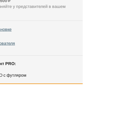
 500 ₽
чняйте у представителей в вашем
ановке
ователя
нт PRO:
O с футляром