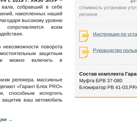
4 c 2019 г. XA50*ЭлУР
–
27
 вала, собравший в себе
стоимость установки уто
шений, накопленных нашей
регионе
Благодаря высокому уровню
о сопротивляется всем
здействия.
Инструкция по уст
в невозможности поворота
Руководство польз
амостоятельным защитным
нии можно включить в
Состав комплекта Гара
низм релокера, массивные
Муфта БРВ 37-080
 делают «Гарант Блок PRO»
Блокиратор РВ 41-03.PR
м, способным испортить
 защитив ваш автомобиль
ции →