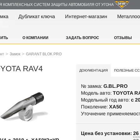
Я КОМПЛЕКСНЫХ СИСТЕМ ЗАЩИТЫ АВТОМОБИЛЯ ОТ УГОНА
амка
Дубликат ключа
Интернет-магазин
Металлоо
ПИТЬ
О КОМПАНИИ
ЗАДАТЬ ВОПРОС
ОТЗЫВЫ
>
>
ант
Замок
GARANT BLOK PRO
OYOTA RAV4
ДОКУМЕНТАЦИЯ
ПОЛЕЗНЫЕ СС
№ замка:
G.BL.PRO
Модель авто:
TOYOTA R
Модельный год авто:
c 2
Поколение:
XA50
Уточнение применяемос
Цена без установки: 26 