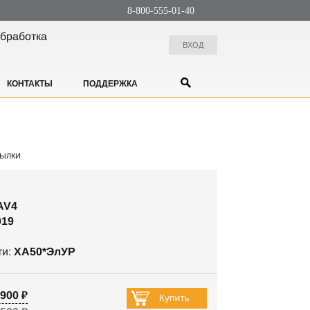
8-800-555-01-40
бработка
ВХОД
КОНТАКТЫ
ПОДДЕРЖКА
ЫЛКИ
AV4
019
ти:
XA50*ЭлУР
900 ₽