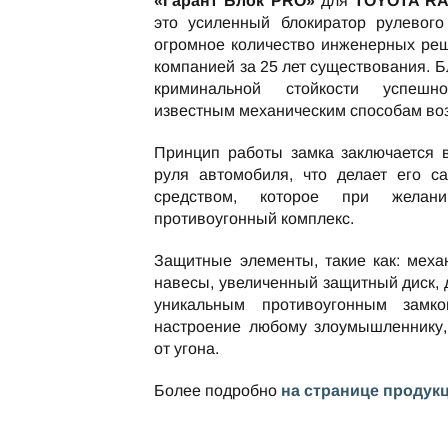
«Гарант Блок PRO»
для
TOYOTA RAV
это усиленный блокиратор рулевого
огромное количество инженерных ре
компанией за 25 лет существования. 
криминальной стойкости успешн
известным механическим способам во
Принцип работы замка заключается 
руля автомобиля, что делает его с
средством, которое при жела
противоугонный комплекс.
Защитные элементы, такие как: меха
навесы, увеличенный защитный диск,
уникальным противоугонным замко
настроение любому злоумышленнику,
от угона.
Более подробно
на странице продук