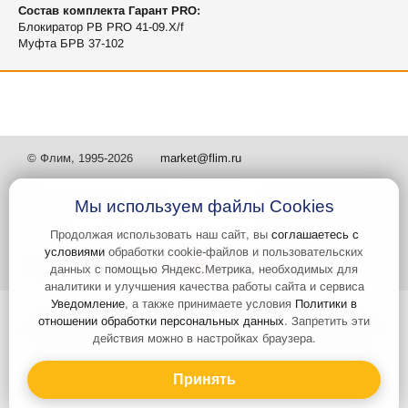
Состав комплекта Гарант PRO:
Блокиратор РВ PRO 41-09.X/f
Муфта БРВ 37-102
© Флим, 1995-2026
market@flim.ru
Мы используем файлы Cookies
Продолжая использовать наш сайт, вы
соглашаетесь с
условиями
обработки cookie-файлов и пользовательских
Задать вопрос
Контакты
данных с помощью Яндекс.Метрика, необходимых для
аналитики и улучшения качества работы сайта и сервиса
Уведомление
, а также принимаете условия
Политики в
Интернет-сайт носит информационный характер и не является
отношении обработки персональных данных
. Запретить эти
публичной офертой, которая определяется положениями статьи 437
действия можно в настройках браузера.
Гражданского кодекса РФ. Информация о характеристиках и
стоимости товаров, указанных на сайте, условия доставки может
быть изменена в одностороннем порядке. Информация по ценам,
Принять
может отличаться от фактической, к моменту оформления заказа.