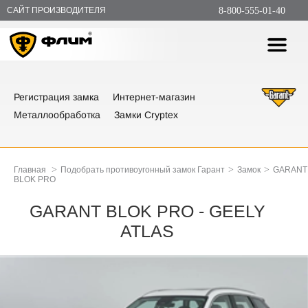
САЙТ ПРОИЗВОДИТЕЛЯ
8-800-555-01-40
Регистрация замка
Интернет-магазин
Металлообработка
Замки Cryptex
>
>
>
Главная
Подобрать противоугонный замок Гарант
Замок
GARANT
BLOK PRO
GARANT BLOK PRO - GEELY
ATLAS