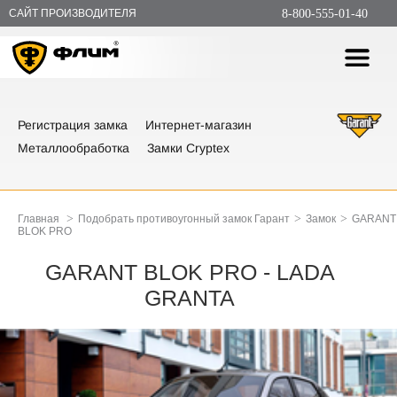
САЙТ ПРОИЗВОДИТЕЛЯ
8-800-555-01-40
Регистрация замка
Интернет-магазин
Металлообработка
Замки Cryptex
>
>
>
Главная
Подобрать противоугонный замок Гарант
Замок
GARANT
BLOK PRO
GARANT BLOK PRO - LADA
GRANTA