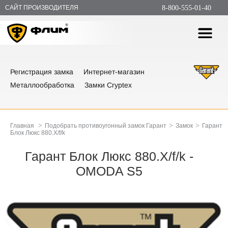
САЙТ ПРОИЗВОДИТЕЛЯ
8-800-555-01-40
Регистрация замка
Интернет-магазин
Металлообработка
Замки Cryptex
>
>
>
Главная
Подобрать противоугонный замок Гарант
Замок
Гарант
Блок Люкс 880.Х/f/k
Гарант Блок Люкс 880.Х/f/k -
OMODA S5