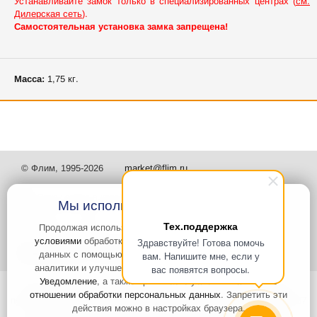
Устанавливайте замок только в специализированных центрах (
см.
Дилерская сеть
).
Самостоятельная установка замка запрещена!
Масса:
1,75 кг.
© Флим, 1995-2026
market@flim.ru
Мы используем файлы Cookies
Тех.поддержка
Продолжая использовать наш сайт, вы
соглашаетесь с
условиями
обработки cookie-файлов и пользовательских
Здравствуйте! Готова помочь
Задать вопрос
Контакты
данных с помощью Яндекс.Метрика, необходимых для
вам. Напишите мне, если у
аналитики и улучшения качества работы сайта и сервиса
вас появятся вопросы.
Уведомление
, а также принимаете условия
Политики в
Интернет-сайт носит информационный характер и не является
отношении обработки персональных данных
. Запретить эти
публичной офертой, которая определяется положениями статьи 437
действия можно в настройках браузера.
Гражданского кодекса РФ. Информация о характеристиках и