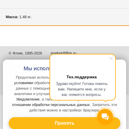
Масса:
1,48 кг.
© Флим, 1995-2026
market@flim.ru
Мы используем файлы Cookies
Тех.поддержка
Продолжая использовать наш сайт, вы
соглашаетесь с
условиями
обработки cookie-файлов и пользовательских
Здравствуйте! Готова помочь
Задать вопрос
Контакты
данных с помощью Яндекс.Метрика, необходимых для
вам. Напишите мне, если у
аналитики и улучшения качества работы сайта и сервиса
вас появятся вопросы.
Уведомление
, а также принимаете условия
Политики в
Интернет-сайт носит информационный характер и не является
отношении обработки персональных данных
. Запретить эти
публичной офертой, которая определяется положениями статьи 437
действия можно в настройках браузера.
Гражданского кодекса РФ. Информация о характеристиках и
стоимости товаров, указанных на сайте, условия доставки может
быть изменена в одностороннем порядке. Информация по ценам,
Принять
может отличаться от фактической, к моменту оформления заказа.