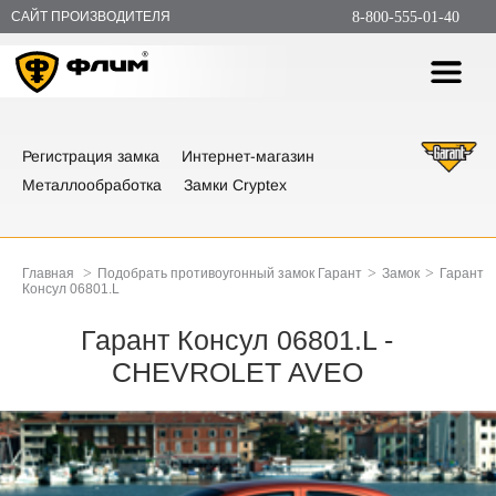
САЙТ ПРОИЗВОДИТЕЛЯ
8-800-555-01-40
Регистрация замка
Интернет-магазин
Металлообработка
Замки Cryptex
>
>
>
Главная
Подобрать противоугонный замок Гарант
Замок
Гарант
Консул 06801.L
Гарант Консул 06801.L -
CHEVROLET AVEO