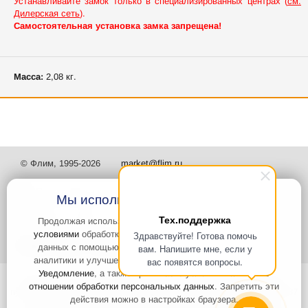
Устанавливайте замок только в специализированных центрах (
см.
Дилерская сеть
).
Самостоятельная установка замка запрещена!
Масса:
2,08 кг.
© Флим, 1995-2026
market@flim.ru
Мы используем файлы Cookies
Тех.поддержка
Продолжая использовать наш сайт, вы
соглашаетесь с
условиями
обработки cookie-файлов и пользовательских
Здравствуйте! Готова помочь
Задать вопрос
Контакты
данных с помощью Яндекс.Метрика, необходимых для
вам. Напишите мне, если у
аналитики и улучшения качества работы сайта и сервиса
вас появятся вопросы.
Уведомление
, а также принимаете условия
Политики в
Интернет-сайт носит информационный характер и не является
отношении обработки персональных данных
. Запретить эти
публичной офертой, которая определяется положениями статьи 437
действия можно в настройках браузера.
Гражданского кодекса РФ. Информация о характеристиках и