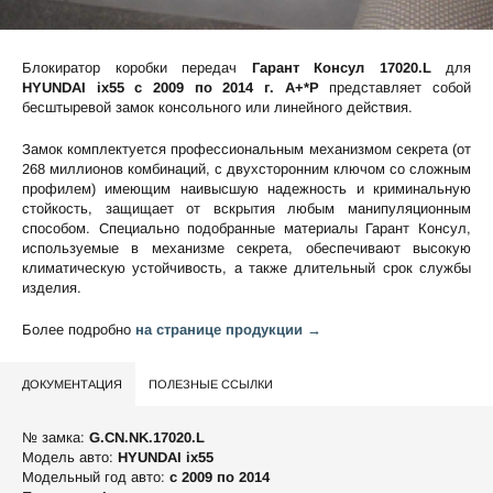
Блокиратор коробки передач
Гарант Консул 17020.L
для
HYUNDAI ix55 c 2009 по 2014 г. А+*P
представляет собой
бесштыревой замок консольного или линейного действия.
Замок комплектуется профессиональным механизмом секрета (от
268 миллионов комбинаций, с двухсторонним ключом со сложным
профилем) имеющим наивысшую надежность и криминальную
стойкость, защищает от вскрытия любым манипуляционным
способом. Специально подобранные материалы Гарант Консул,
используемые в механизме секрета, обеспечивают высокую
климатическую устойчивость, а также длительный срок службы
изделия.
Более подробно
на странице продукции →
ДОКУМЕНТАЦИЯ
ПОЛЕЗНЫЕ ССЫЛКИ
№ замка:
G.CN.NK.17020.L
Модель авто:
HYUNDAI ix55
Модельный год авто:
c 2009 по 2014