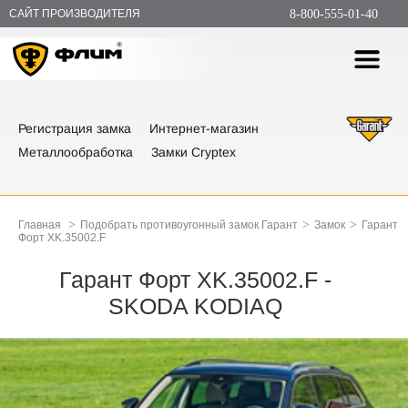
САЙТ ПРОИЗВОДИТЕЛЯ
8-800-555-01-40
Регистрация замка
Интернет-магазин
Металлообработка
Замки Cryptex
>
>
>
Главная
Подобрать противоугонный замок Гарант
Замок
Гарант
Форт XK.35002.F
Гарант Форт XK.35002.F -
SKODA KODIAQ