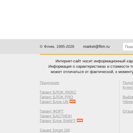
© Флим, 1995-2026
market@flim.ru
Интернет-сайт носит информационный хара
Информация о характеристиках и стоимости т
может отличаться от фактической, к момент
Продукция
Подо
Купи
Гарант БЛОК ЛЮКС
Гарант БЛОК PRO
Выбор
Гарант Блок UN
Чёрн
Гарант ФОРТ
Отзы
Гарант БАСТИОН
Гарант Блок SHAFT
Garant Smart GR