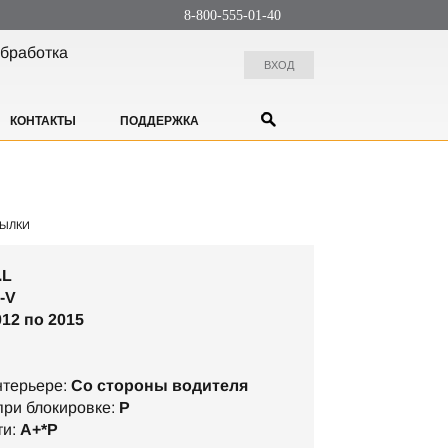
8-800-555-01-40
бработка
ВХОД
КОНТАКТЫ
ПОДДЕРЖКА
ЫЛКИ
.L
-V
012 по 2015
нтерьере:
Со стороны водителя
ри блокировке:
P
ти:
А+*P