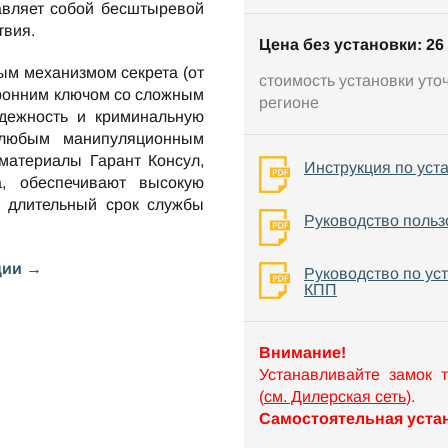
вляет собой бесштыревой
твия.
Цена без установки: 26 
ым механизмом секрета (от
стоимость установки уто
оронним ключом со сложным
регионе
ежность и криминальную
 любым манипуляционным
материалы Гарант Консул,
Инструкция по уст
а, обеспечивают высокую
е длительный срок службы
Руководство польз
ции →
Руководство по ус
КПП
Внимание!
Устанавливайте замок 
(
см. Дилерская сеть
).
Самостоятельная устан