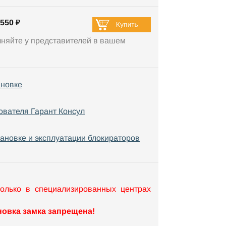
550 ₽
чняйте у представителей в вашем
ановке
ователя Гарант Консул
тановке и эксплуатации блокираторов
только в специализированных центрах
овка замка запрещена!