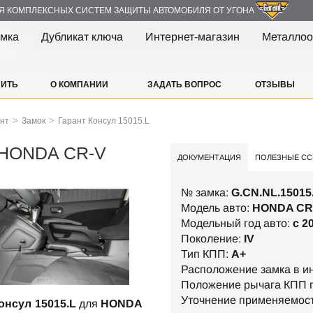
Я КОМПЛЕКСНЫХ СИСТЕМ ЗАЩИТЫ АВТОМОБИЛЯ ОТ УГОНА
амка
Дубликат ключа
Интернет-магазин
Металлоо
ПИТЬ
О КОМПАНИИ
ЗАДАТЬ ВОПРОС
ОТЗЫВЫ
>
>
ант
Замок
Гарант Консул 15015.L
- HONDA CR-V
ДОКУМЕНТАЦИЯ
ПОЛЕЗНЫЕ СС
№ замка:
G.CN.NL.15015
Модель авто:
HONDA CR
Модельный год авто:
c 2
Поколение:
IV
Тип КПП:
А+
Расположение замка в и
Положение рычага КПП п
Уточнение применяемос
онсул 15015.L
для
HONDA